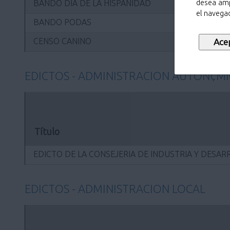
BANDO DÍA DE LA HISPANIDAD
desea amp
el navegad
BANDO PODAS
CENSO CANINO
EDICTOS - ADMINISTRACION AUTON¢M
Título
EDICTO DE LA CONSEJERIA DE INDUSTRIA Y DESA
EDICTOS - ADMINISTRACION LOCAL