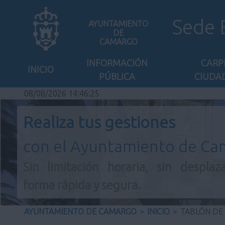
Sede 
AYUNTAMIENTO
DE
CAMARGO
INFORMACIÓN
CARP
INICIO
PÚBLICA
CIUDA
08/08/2026 14:46:26
Realiza tus gestiones
con el Ayuntamiento de C
Sin limitación horaria, sin desplaz
forma rápida y segura.
AYUNTAMIENTO DE CAMARGO
>
INICIO
>
TABLÓN DE