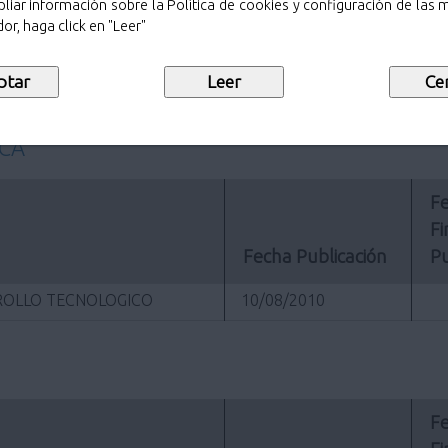
22/09/2010
liar información sobre la Política de cookies y configuración de las
or, haga click en "Leer"
22/09/2010
01/09/2010
ICA
Fe
Fi
Fecha Publicación
Pu
RROLLO TECNOLOGICO
10/08/2010
Fe