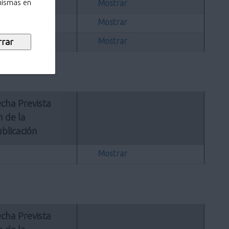
Mostrar
 mismas en
Mostrar
Mostrar
cha Prevista 
n de la 
blicación
Mostrar
cha Prevista 