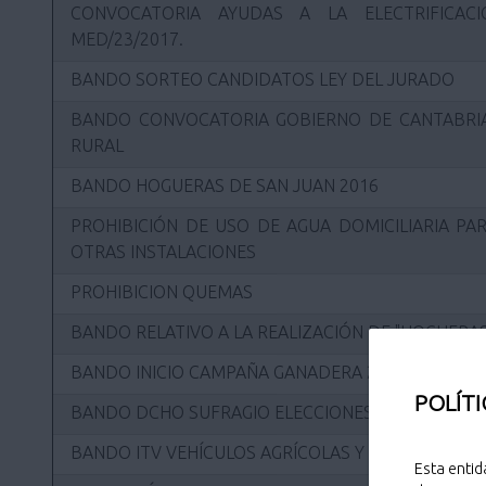
CONVOCATORIA AYUDAS A LA ELECTRIFICAC
MED/23/2017.
BANDO SORTEO CANDIDATOS LEY DEL JURADO
BANDO CONVOCATORIA GOBIERNO DE CANTABRIA
RURAL
BANDO HOGUERAS DE SAN JUAN 2016
PROHIBICIÓN DE USO DE AGUA DOMICILIARIA PAR
OTRAS INSTALACIONES
PROHIBICION QUEMAS
BANDO RELATIVO A LA REALIZACIÓN DE "HOGUERAS
BANDO INICIO CAMPAÑA GANADERA 2011
POLÍTI
BANDO DCHO SUFRAGIO ELECCIONES MUNICIPALES
BANDO ITV VEHÍCULOS AGRÍCOLAS Y CICLOMOTOR
Esta entid