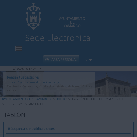
AYUNTAMIENTO
DE
CAMARGO
Sede Electrónica
INICIO
ÁREA PERSONAL
ES
09/08/2026 12:24:27
INFORMACIÓN PÚBLICA
Realiza tus gestiones
con el Ayuntamiento de Camargo
Sin limitación horaria, sin desplazamientos, de forma rápida y
CARPETA CIUDADANA
segura.
AYUNTAMIENTO DE CAMARGO
>
INICIO
>
TABLÓN DE EDICTOS Y ANUNCIOS DE
NUESTRO AYUNTAMIENTO
VALIDACIÓN DE DOCUMENTOS
TABLÓN
AYUDA
Búsqueda de publicaciones