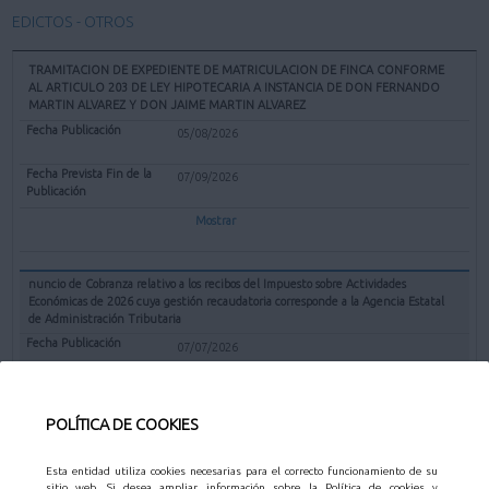
EDICTOS - OTROS
TRAMITACION DE EXPEDIENTE DE MATRICULACION DE FINCA CONFORME
AL ARTICULO 203 DE LEY HIPOTECARIA A INSTANCIA DE DON FERNANDO
MARTIN ALVAREZ Y DON JAIME MARTIN ALVAREZ
05/08/2026
07/09/2026
Mostrar
nuncio de Cobranza relativo a los recibos del Impuesto sobre Actividades
Económicas de 2026 cuya gestión recaudatoria corresponde a la Agencia Estatal
de Administración Tributaria
07/07/2026
31/08/2026
POLÍTICA DE COOKIES
Mostrar
Esta entidad utiliza cookies necesarias para el correcto funcionamiento de su
sitio web. Si desea ampliar información sobre la Política de cookies y