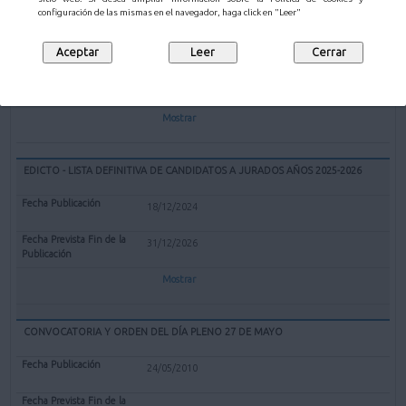
EXPEDIENTE REDENOMINACIÓN BOLERA CUBIERTA "EL PARQUE" DE
configuración de las mismas en el navegador, haga click en "Leer"
MALIAÑO COMO BOLERA "GERARDO CASTANEDO"
12/02/2025
Mostrar
EDICTO - LISTA DEFINITIVA DE CANDIDATOS A JURADOS AÑOS 2025-2026
18/12/2024
31/12/2026
Mostrar
CONVOCATORIA Y ORDEN DEL DÍA PLENO 27 DE MAYO
24/05/2010