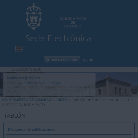
AYUNTAMIENTO
DE
CAMARGO
Sede Electrónica
INICIO
ÁREA PERSONAL
ES
08/08/2026 15:26:06
INFORMACIÓN PÚBLICA
Realiza tus gestiones
con el Ayuntamiento de Camargo
Sin limitación horaria, sin desplazamientos, de forma rápida y
CARPETA CIUDADANA
segura.
AYUNTAMIENTO DE CAMARGO
>
INICIO
>
TABLÓN DE EDICTOS Y ANUNCIOS DE
NUESTRO AYUNTAMIENTO
VALIDACIÓN DE DOCUMENTOS
TABLÓN
AYUDA
Búsqueda de publicaciones