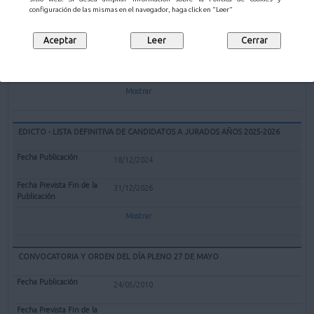
EXPEDIENTE REDENOMINACIÓN BOLERA CUBIERTA "EL PARQUE" DE
configuración de las mismas en el navegador, haga click en "Leer"
MALIAÑO COMO BOLERA "GERARDO CASTANEDO"
12/02/2025
Mostrar
EDICTO - LISTA DEFINITIVA DE CANDIDATOS A JURADOS AÑOS 2025-2026
18/12/2024
31/12/2026
Mostrar
CONVOCATORIA Y ORDEN DEL DÍA PLENO 27 DE MAYO
24/05/2010