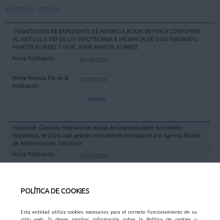
EDICTOS - OTROS
TRAMITACION DE EXPEDIENTE DE MATRICULACION DE FINCA CONFORME
AL ARTICULO 203 DE LEY HIPOTECARIA A INSTANCIA DE DON FERNANDO
MARTIN ALVAREZ Y DON JAIME MARTIN ALVAREZ
05/08/2026
07/09/2026
Mostrar
nuncio de Cobranza relativo a los recibos del Impuesto sobre Actividades
Económicas de 2026 cuya gestión recaudatoria corresponde a la Agencia Estatal
de Administración Tributaria
07/07/2026
31/08/2026
POLÍTICA DE COOKIES
Mostrar
Esta entidad utiliza cookies necesarias para el correcto funcionamiento de su
sitio web. Si desea ampliar información sobre la Política de cookies y