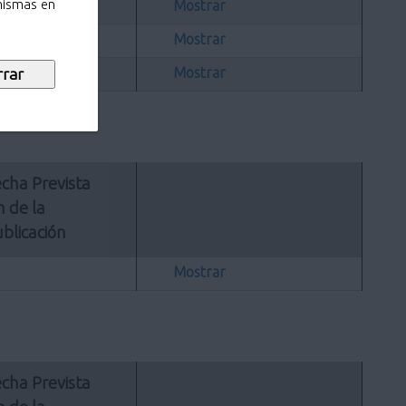
Mostrar
 mismas en
Mostrar
Mostrar
cha Prevista 
n de la 
blicación
Mostrar
cha Prevista 