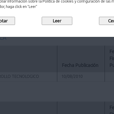
22/09/2010
liar información sobre la Política de cookies y configuración de las
or, haga click en "Leer"
22/09/2010
01/09/2010
ICA
Fe
Fi
Fecha Publicación
Pu
RROLLO TECNOLOGICO
10/08/2010
Fe