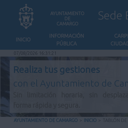
Sede 
AYUNTAMIENTO
DE
CAMARGO
INFORMACIÓN
CARP
INICIO
PÚBLICA
CIUDA
07/08/2026 16:31:22
Realiza tus gestiones
con el Ayuntamiento de C
Sin limitación horaria, sin desplaz
forma rápida y segura.
AYUNTAMIENTO DE CAMARGO
>
INICIO
>
TABLÓN DE