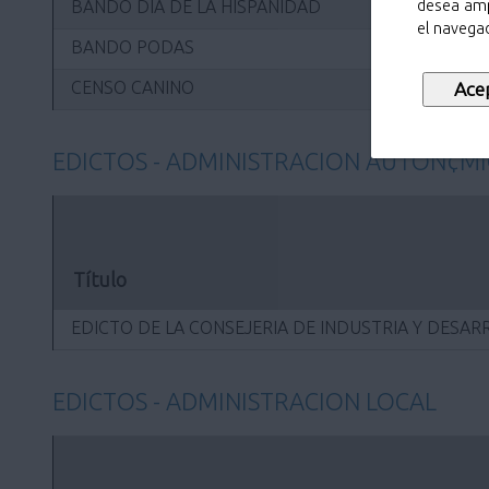
BANDO DÍA DE LA HISPANIDAD
desea amp
el navegad
BANDO PODAS
CENSO CANINO
EDICTOS - ADMINISTRACION AUTON¢M
Título
EDICTO DE LA CONSEJERIA DE INDUSTRIA Y DESA
EDICTOS - ADMINISTRACION LOCAL