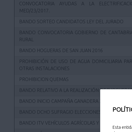
CONVOCATORIA AYUDAS A LA ELECTRIFICAC
MED/23/2017.
BANDO SORTEO CANDIDATOS LEY DEL JURADO
BANDO CONVOCATORIA GOBIERNO DE CANTABRIA
RURAL
BANDO HOGUERAS DE SAN JUAN 2016
PROHIBICIÓN DE USO DE AGUA DOMICILIARIA PAR
OTRAS INSTALACIONES
PROHIBICION QUEMAS
BANDO RELATIVO A LA REALIZACIÓN DE "HOGUERAS
BANDO INICIO CAMPAÑA GANADERA 2011
POLÍTI
BANDO DCHO SUFRAGIO ELECCIONES MUNICIPALES
BANDO ITV VEHÍCULOS AGRÍCOLAS Y CICLOMOTOR
Esta entid