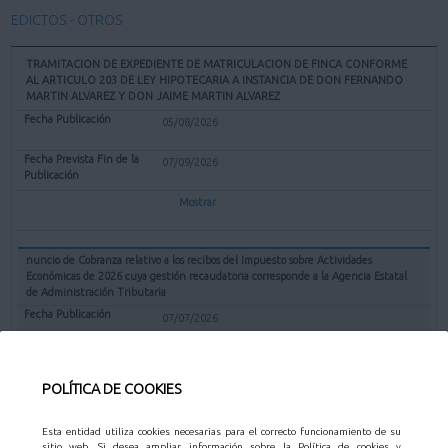
EDICTOS - OTROS
TRAMITACION DE EXPEDIENTE DE MATRICULACION DE FINCA CONFORME
AL ARTICULO 203 DE LEY HIPOTECARIA A INSTANCIA DE DON FERNANDO
MARTIN ALVAREZ Y DON JAIME MARTIN ALVAREZ
05/08/2026
07/09/2026
Mostrar
nuncio de Cobranza relativo a los recibos del Impuesto sobre Actividades
Económicas de 2026 cuya gestión recaudatoria corresponde a la Agencia Estatal
de Administración Tributaria
07/07/2026
31/08/2026
POLÍTICA DE COOKIES
Mostrar
Esta entidad utiliza cookies necesarias para el correcto funcionamiento de su
sitio web. Si desea ampliar información sobre la Política de cookies y