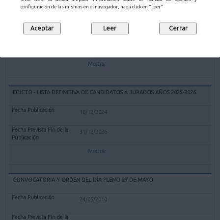
EXPEDIENTE REDENOMINACIÓN BOLERA CUBIERTA "EL PARQUE" DE
configuración de las mismas en el navegador, haga click en "Leer"
MALIAÑO COMO BOLERA "GERARDO CASTANEDO"
12/02/2025
Mostrar
EDICTO - LISTA DEFINITIVA DE CANDIDATOS A JURADOS AÑOS 2025-2026
18/12/2024
31/12/2026
Mostrar
CONVOCATORIA Y ORDEN DEL DÍA PLENO 27 DE MAYO
24/05/2010