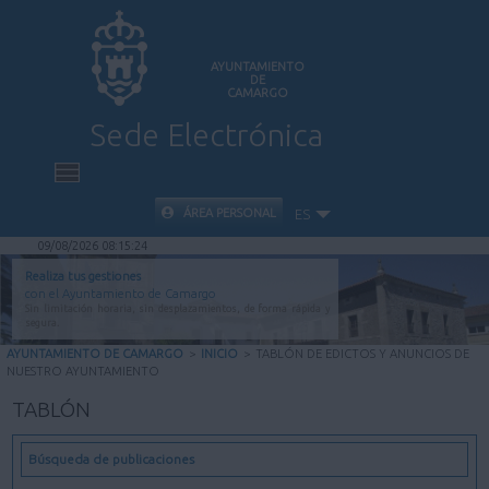
AYUNTAMIENTO
DE
CAMARGO
Sede Electrónica
INICIO
ÁREA PERSONAL
ES
09/08/2026 08:15:25
INFORMACIÓN PÚBLICA
Realiza tus gestiones
con el Ayuntamiento de Camargo
Sin limitación horaria, sin desplazamientos, de forma rápida y
CARPETA CIUDADANA
segura.
AYUNTAMIENTO DE CAMARGO
>
INICIO
>
TABLÓN DE EDICTOS Y ANUNCIOS DE
NUESTRO AYUNTAMIENTO
VALIDACIÓN DE DOCUMENTOS
TABLÓN
AYUDA
Búsqueda de publicaciones