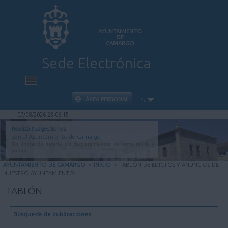
AYUNTAMIENTO
DE
CAMARGO
Sede Electrónica
INICIO
ÁREA PERSONAL
ES
07/08/2026 23:06:16
INFORMACIÓN PÚBLICA
Realiza tus gestiones
con el Ayuntamiento de Camargo
Sin limitación horaria, sin desplazamientos, de forma rápida y
CARPETA CIUDADANA
segura.
AYUNTAMIENTO DE CAMARGO
>
INICIO
>
TABLÓN DE EDICTOS Y ANUNCIOS DE
NUESTRO AYUNTAMIENTO
VALIDACIÓN DE DOCUMENTOS
TABLÓN
AYUDA
Búsqueda de publicaciones