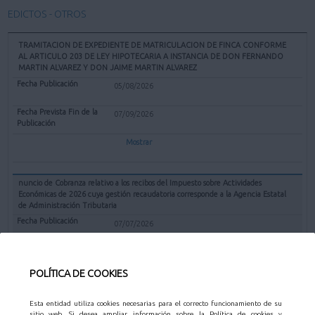
EDICTOS - OTROS
TRAMITACION DE EXPEDIENTE DE MATRICULACION DE FINCA CONFORME
AL ARTICULO 203 DE LEY HIPOTECARIA A INSTANCIA DE DON FERNANDO
MARTIN ALVAREZ Y DON JAIME MARTIN ALVAREZ
05/08/2026
07/09/2026
Mostrar
nuncio de Cobranza relativo a los recibos del Impuesto sobre Actividades
Económicas de 2026 cuya gestión recaudatoria corresponde a la Agencia Estatal
de Administración Tributaria
07/07/2026
31/08/2026
POLÍTICA DE COOKIES
Mostrar
Esta entidad utiliza cookies necesarias para el correcto funcionamiento de su
sitio web. Si desea ampliar información sobre la Política de cookies y