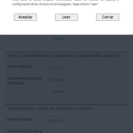
EXPEDIENTE REDENOMINACIÓN BOLERA CUBIERTA "EL PARQUE" DE
configuración de las mismas en el navegador, haga click en "Leer"
MALIAÑO COMO BOLERA "GERARDO CASTANEDO"
12/02/2025
Mostrar
EDICTO - LISTA DEFINITIVA DE CANDIDATOS A JURADOS AÑOS 2025-2026
18/12/2024
31/12/2026
Mostrar
CONVOCATORIA Y ORDEN DEL DÍA PLENO 27 DE MAYO
24/05/2010