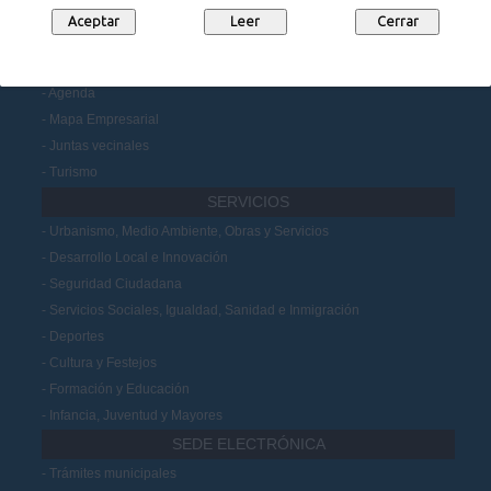
Participación Ciudadana
MUNICIPIO
Noticias
Agenda
Mapa Empresarial
Juntas vecinales
Turismo
SERVICIOS
Urbanismo, Medio Ambiente, Obras y Servicios
Desarrollo Local e Innovación
Seguridad Ciudadana
Servicios Sociales, Igualdad, Sanidad e Inmigración
Deportes
Cultura y Festejos
Formación y Educación
Infancia, Juventud y Mayores
SEDE ELECTRÓNICA
Trámites municipales