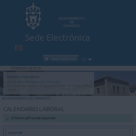
AYUNTAMIENTO
DE
CAMARGO
Sede Electrónica
INICIO
ÁREA PERSONAL
ES
07/08/2026 09:20:36
INFORMACIÓN PÚBLICA
Realiza tus gestiones
con el Ayuntamiento de Camargo
Sin limitación horaria, sin desplazamientos, de forma rápida y
CARPETA CIUDADANA
segura.
AYUNTAMIENTO DE CAMARGO
VALIDACIÓN DE DOCUMENTOS
CALENDARIO LABORAL
El fichero pdf no está disponible
AYUDA
Leyenda