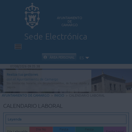
AYUNTAMIENTO
DE
CAMARGO
Sede Electrónica
INICIO
ÁREA PERSONAL
ES
07/08/2026 09:35:38
INFORMACIÓN PÚBLICA
Realiza tus gestiones
con el Ayuntamiento de Camargo
Sin limitación horaria, sin desplazamientos, de forma rápida y
CARPETA CIUDADANA
segura.
AYUNTAMIENTO DE CAMARGO
>
INICIO
>
CALENDARIO LABORAL
VALIDACIÓN DE DOCUMENTOS
CALENDARIO LABORAL
AYUDA
Leyenda
Día No
Fiesta
Fiesta
Día Laborable
Fiesta Local