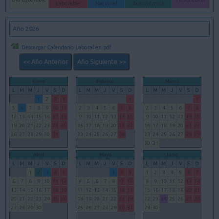
Laborable
Nacional
Autonómica
Año 2026
Descargar Calendario Laboral en pdf
<< Año Anterior
Año Siguiente >>
Enero
Febrero
Marzo
L
M
M
J
V
S
D
L
M
M
J
V
S
D
L
M
M
J
V
S
D
1
2
3
4
1
1
5
6
7
8
9
10
11
2
3
4
5
6
7
8
2
3
4
5
6
7
8
12
13
14
15
16
17
18
9
10
11
12
13
14
15
9
10
11
12
13
14
15
19
20
21
22
23
24
25
16
17
18
19
20
21
22
16
17
18
19
20
21
22
26
27
28
29
30
31
23
24
25
26
27
28
23
24
25
26
27
28
29
30
31
Abril
Mayo
Junio
L
M
M
J
V
S
D
L
M
M
J
V
S
D
L
M
M
J
V
S
D
1
2
3
4
5
1
2
3
1
2
3
4
5
6
7
6
7
8
9
10
11
12
4
5
6
7
8
9
10
8
9
10
11
12
13
14
13
14
15
16
17
18
19
11
12
13
14
15
16
17
15
16
17
18
19
20
21
20
21
22
23
24
25
26
18
19
20
21
22
23
24
22
23
24
25
26
27
28
27
28
29
30
25
26
27
28
29
30
31
29
30