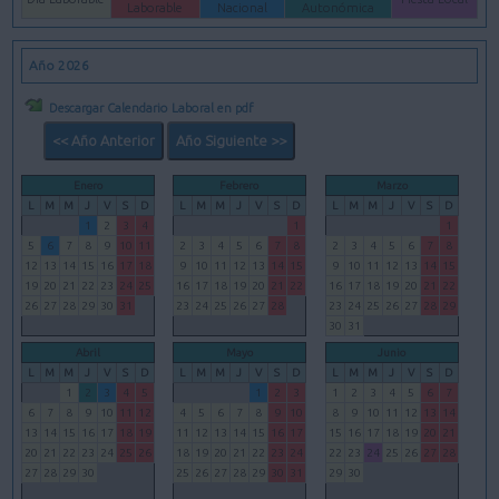
Laborable
Nacional
Autonómica
Año 2026
Descargar Calendario Laboral en pdf
<< Año Anterior
Año Siguiente >>
Enero
Febrero
Marzo
L
M
M
J
V
S
D
L
M
M
J
V
S
D
L
M
M
J
V
S
D
1
2
3
4
1
1
5
6
7
8
9
10
11
2
3
4
5
6
7
8
2
3
4
5
6
7
8
12
13
14
15
16
17
18
9
10
11
12
13
14
15
9
10
11
12
13
14
15
19
20
21
22
23
24
25
16
17
18
19
20
21
22
16
17
18
19
20
21
22
26
27
28
29
30
31
23
24
25
26
27
28
23
24
25
26
27
28
29
30
31
Abril
Mayo
Junio
L
M
M
J
V
S
D
L
M
M
J
V
S
D
L
M
M
J
V
S
D
1
2
3
4
5
1
2
3
1
2
3
4
5
6
7
6
7
8
9
10
11
12
4
5
6
7
8
9
10
8
9
10
11
12
13
14
13
14
15
16
17
18
19
11
12
13
14
15
16
17
15
16
17
18
19
20
21
20
21
22
23
24
25
26
18
19
20
21
22
23
24
22
23
24
25
26
27
28
27
28
29
30
25
26
27
28
29
30
31
29
30