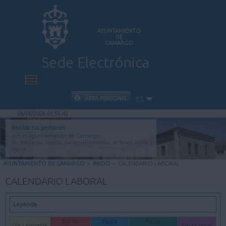
AYUNTAMIENTO
DE
CAMARGO
Sede Electrónica
INICIO
ÁREA PERSONAL
ES
06/08/2026 03:55:42
INFORMACIÓN PÚBLICA
Realiza tus gestiones
con el Ayuntamiento de Camargo
Sin limitación horaria, sin desplazamientos, de forma rápida y
CARPETA CIUDADANA
segura.
AYUNTAMIENTO DE CAMARGO
>
INICIO
>
CALENDARIO LABORAL
VALIDACIÓN DE DOCUMENTOS
CALENDARIO LABORAL
AYUDA
Leyenda
Día No
Fiesta
Fiesta
Día Laborable
Fiesta Local