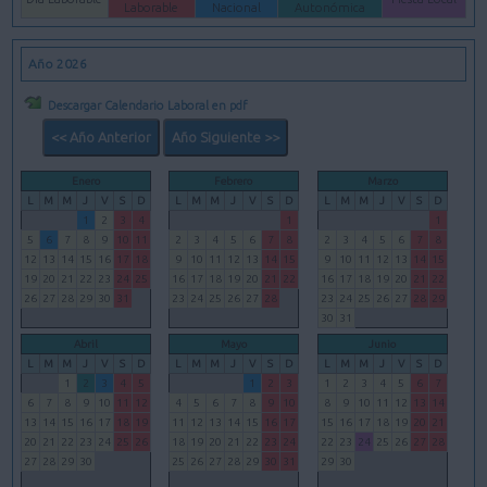
Laborable
Nacional
Autonómica
Año 2026
Descargar Calendario Laboral en pdf
<< Año Anterior
Año Siguiente >>
Enero
Febrero
Marzo
L
M
M
J
V
S
D
L
M
M
J
V
S
D
L
M
M
J
V
S
D
1
2
3
4
1
1
5
6
7
8
9
10
11
2
3
4
5
6
7
8
2
3
4
5
6
7
8
12
13
14
15
16
17
18
9
10
11
12
13
14
15
9
10
11
12
13
14
15
19
20
21
22
23
24
25
16
17
18
19
20
21
22
16
17
18
19
20
21
22
26
27
28
29
30
31
23
24
25
26
27
28
23
24
25
26
27
28
29
30
31
Abril
Mayo
Junio
L
M
M
J
V
S
D
L
M
M
J
V
S
D
L
M
M
J
V
S
D
1
2
3
4
5
1
2
3
1
2
3
4
5
6
7
6
7
8
9
10
11
12
4
5
6
7
8
9
10
8
9
10
11
12
13
14
13
14
15
16
17
18
19
11
12
13
14
15
16
17
15
16
17
18
19
20
21
20
21
22
23
24
25
26
18
19
20
21
22
23
24
22
23
24
25
26
27
28
27
28
29
30
25
26
27
28
29
30
31
29
30