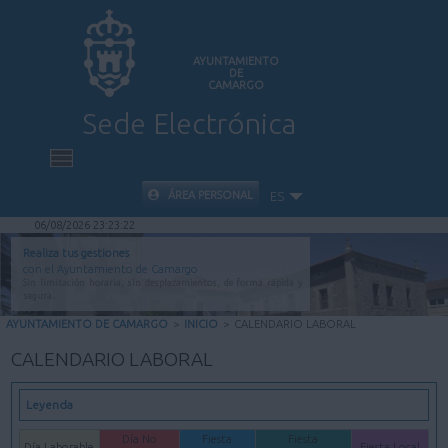
AYUNTAMIENTO
DE
CAMARGO
Sede Electrónica
INICIO
ÁREA PERSONAL
ES
06/08/2026 23:23:22
INFORMACIÓN PÚBLICA
Realiza tus gestiones
con el Ayuntamiento de Camargo
Sin limitación horaria, sin desplazamientos, de forma rápida y
CARPETA CIUDADANA
segura.
AYUNTAMIENTO DE CAMARGO
>
INICIO
>
CALENDARIO LABORAL
VALIDACIÓN DE DOCUMENTOS
CALENDARIO LABORAL
AYUDA
Leyenda
Día No
Fiesta
Fiesta
Día Laborable
Fiesta Local