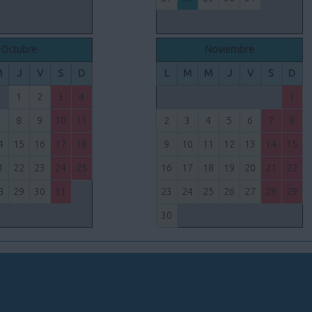
Octubre
Noviembre
M
J
V
S
D
L
M
M
J
V
S
D
1
2
3
4
1
7
8
9
10
11
2
3
4
5
6
7
8
4
15
16
17
18
9
10
11
12
13
14
15
1
22
23
24
25
16
17
18
19
20
21
22
8
29
30
31
23
24
25
26
27
28
29
30