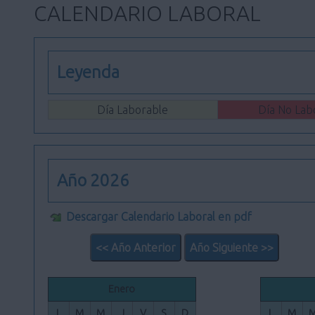
CALENDARIO LABORAL
Leyenda
Día Laborable
Día No Lab
Año 2026
Descargar Calendario Laboral en pdf
<< Año Anterior
Año Siguiente >>
Enero
L
M
M
J
V
S
D
L
M