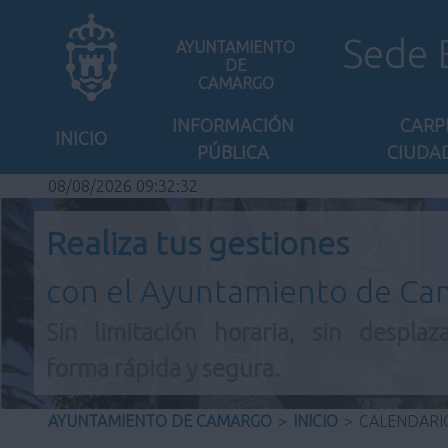
Sede 
AYUNTAMIENTO
DE
CAMARGO
INFORMACIÓN
CARP
INICIO
PÚBLICA
CIUDA
08/08/2026 09:32:32
Realiza tus gestiones
con el Ayuntamiento de C
Sin limitación horaria, sin desplaz
forma rápida y segura.
AYUNTAMIENTO DE CAMARGO
>
INICIO
>
CALENDARI