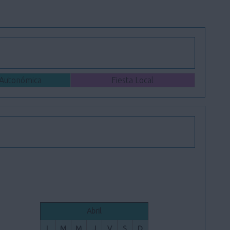
 Autonómica
Fiesta Local
Abril
L
M
M
J
V
S
D