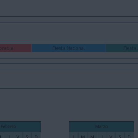
orable
Fiesta Nacional
Fiesta
Febrero
Marzo
M
J
V
S
D
L
M
M
J
V
S
D