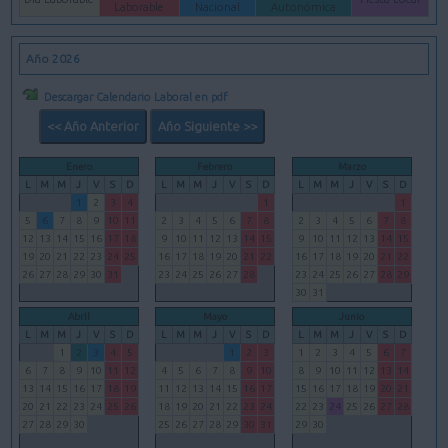
Laborable
Nacional
Autonómica
Año 2026
Descargar Calendario Laboral en pdf
<< Año Anterior
Año Siguiente >>
Enero
Febrero
Marzo
L
M
M
J
V
S
D
L
M
M
J
V
S
D
L
M
M
J
V
S
D
1
2
3
4
1
1
5
6
7
8
9
10
11
2
3
4
5
6
7
8
2
3
4
5
6
7
8
12
13
14
15
16
17
18
9
10
11
12
13
14
15
9
10
11
12
13
14
15
19
20
21
22
23
24
25
16
17
18
19
20
21
22
16
17
18
19
20
21
22
26
27
28
29
30
31
23
24
25
26
27
28
23
24
25
26
27
28
29
30
31
Abril
Mayo
Junio
L
M
M
J
V
S
D
L
M
M
J
V
S
D
L
M
M
J
V
S
D
1
2
3
4
5
1
2
3
1
2
3
4
5
6
7
6
7
8
9
10
11
12
4
5
6
7
8
9
10
8
9
10
11
12
13
14
13
14
15
16
17
18
19
11
12
13
14
15
16
17
15
16
17
18
19
20
21
20
21
22
23
24
25
26
18
19
20
21
22
23
24
22
23
24
25
26
27
28
27
28
29
30
25
26
27
28
29
30
31
29
30