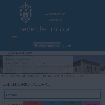
AYUNTAMIENTO
DE
CAMARGO
Sede Electrónica
INICIO
ÁREA PERSONAL
ES
06/08/2026 15:27:50
INFORMACIÓN PÚBLICA
Realiza tus gestiones
con el Ayuntamiento de Camargo
Sin limitación horaria, sin desplazamientos, de forma rápida y
CARPETA CIUDADANA
segura.
AYUNTAMIENTO DE CAMARGO
>
INICIO
>
CALENDARIO LABORAL
VALIDACIÓN DE DOCUMENTOS
CALENDARIO LABORAL
AYUDA
Leyenda
Día No
Fiesta
Fiesta
Día Laborable
Fiesta Local