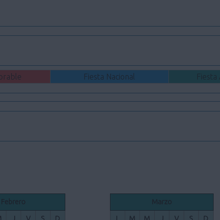
orable
Fiesta Nacional
Fiesta
Febrero
Marzo
M
J
V
S
D
L
M
M
J
V
S
D