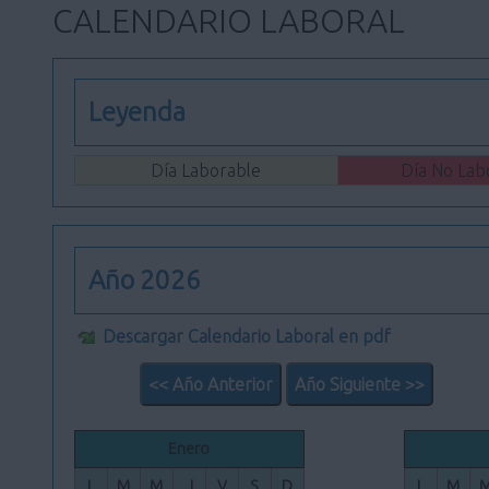
CALENDARIO LABORAL
Leyenda
Día Laborable
Día No Lab
Año 2026
Descargar Calendario Laboral en pdf
<< Año Anterior
Año Siguiente >>
Enero
L
M
M
J
V
S
D
L
M