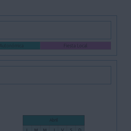
 Autonómica
Fiesta Local
Abril
L
M
M
J
V
S
D