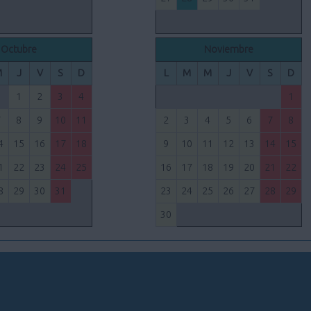
Octubre
Noviembre
M
J
V
S
D
L
M
M
J
V
S
D
1
2
3
4
1
7
8
9
10
11
2
3
4
5
6
7
8
4
15
16
17
18
9
10
11
12
13
14
15
1
22
23
24
25
16
17
18
19
20
21
22
8
29
30
31
23
24
25
26
27
28
29
30