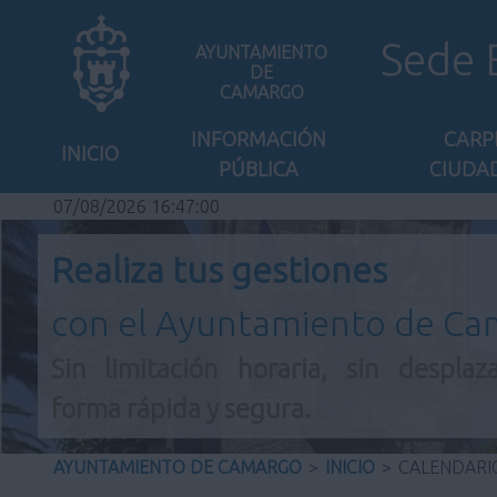
Sede 
AYUNTAMIENTO
DE
CAMARGO
INFORMACIÓN
CARP
INICIO
PÚBLICA
CIUDA
07/08/2026 16:47:00
Realiza tus gestiones
con el Ayuntamiento de C
Sin limitación horaria, sin desplaz
forma rápida y segura.
AYUNTAMIENTO DE CAMARGO
>
INICIO
>
CALENDARI