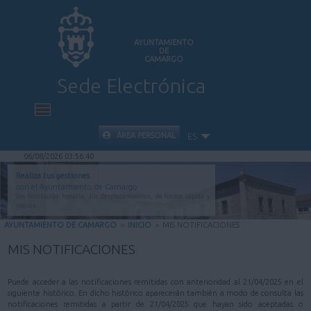
AYUNTAMIENTO
DE
CAMARGO
Sede Electrónica
INICIO
ÁREA PERSONAL
ES
06/08/2026 03:56:40
INFORMACIÓN PÚBLICA
Realiza tus gestiones
con el Ayuntamiento de Camargo
Sin limitación horaria, sin desplazamientos, de forma rápida y
CARPETA CIUDADANA
segura.
AYUNTAMIENTO DE CAMARGO
>
INICIO
>
MIS NOTIFICACIONES
VALIDACIÓN DE DOCUMENTOS
MIS NOTIFICACIONES
AYUDA
Puede acceder a las notificaciones remitidas con anterioridad al 21/04/2025 en el
siguiente histórico. En dicho histórico aparecerán también a modo de consulta las
notificaciones remitidas a partir de 21/04/2025 que hayan sido aceptadas o