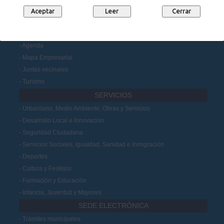
Participación Ciudadana
MUNICIPIO
Noticias
Agenda
Mapa Empresarial
Juntas vecinales
Turismo
SERVICIOS
Urbanismo, Medio Ambiente, Obras y Servicios
Desarrollo Local e Innovación
Seguridad Ciudadana
Servicios Sociales, Igualdad, Sanidad e Inmigración
Deportes
Cultura y Festejos
Formación y Educación
Infancia, Juventud y Mayores
SEDE ELECTRÓNICA
Trámites municipales