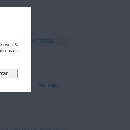
OTROS CONTRATOS
io web. Si
 mismas en
ros contratos
Ver más...