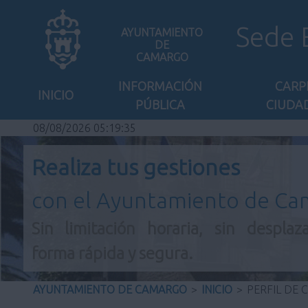
Sede 
AYUNTAMIENTO
DE
CAMARGO
INFORMACIÓN
CARP
INICIO
PÚBLICA
CIUDA
08/08/2026 05:19:36
Realiza tus gestiones
con el Ayuntamiento de C
Sin limitación horaria, sin desplaz
forma rápida y segura.
AYUNTAMIENTO DE CAMARGO
>
INICIO
>
PERFIL DE