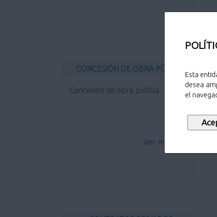
POLÍTI
CONCESIÓN DE OBRA PÚBLICA
Esta entid
desea amp
Concesión de obra pública
el navegad
Ver más...