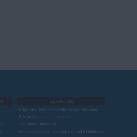
IO
SERVICIOS
Urbanismo, Medio Ambiente, Obras y Servicios
Desarrollo Local e Innovación
al
Seguridad Ciudadana
s
Servicios Sociales, Igualdad, Sanidad e Inmigración