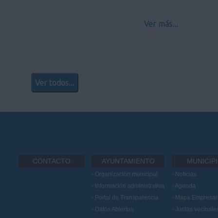
Ver más...
Ver todos...
CONTACTO
AYUNTAMIENTO
MUNICIP
Organización municipal
Noticias
Información administrativa
Agenda
Portal de Transparencia
Mapa Empresari
Datos Abiertos
Juntas vecinale