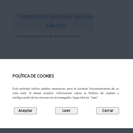
CONTRATOS DE GESTIÓN DE SERVICIOS
PÚBLICOS
Contratos de gestión de servicios públicos
Ver más...
POLÍTICA DE COOKIES
OTROS CONTRATOS
Esta entidad utiliza cookies necesarias para el correcto funcionamiento de su
sitio web. Si desea ampliar información sobre la Política de cookies y
Otros contratos
configuración de las mismas en el navegador, haga click en "Leer"
Ver más...