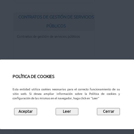
CONTRATOS DE GESTIÓN DE SERVICIOS
PÚBLICOS
Contratos de gestión de servicios públicos
Ver más...
POLÍTICA DE COOKIES
OTROS CONTRATOS
Esta entidad utiliza cookies necesarias para el correcto funcionamiento de su
sitio web. Si desea ampliar información sobre la Política de cookies y
Otros contratos
configuración de las mismas en el navegador, haga click en "Leer"
Ver más...