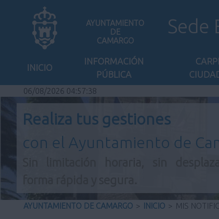
Sede 
AYUNTAMIENTO
DE
CAMARGO
INFORMACIÓN
CARP
INICIO
PÚBLICA
CIUDA
06/08/2026 04:57:38
Realiza tus gestiones
con el Ayuntamiento de C
Sin limitación horaria, sin desplaz
forma rápida y segura.
AYUNTAMIENTO DE CAMARGO
>
INICIO
>
MIS NOTIFI