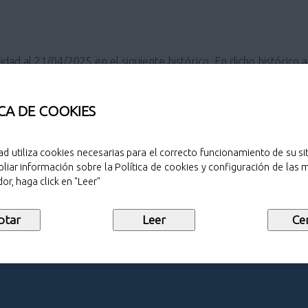
idad al 21/04/2025 en el siguiente histórico. En dicho históric
s o rechazadas a través de DEHú (canal oficial de recepción de 
CA DE COOKIES
o remite las notificaciones electrónicas a través de DEHú (Dir
ad utiliza cookies necesarias para el correcto funcionamiento de su sit
liar información sobre la Política de cookies y configuración de las
or, haga click en "Leer"