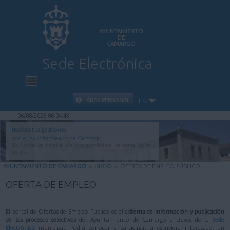
AYUNTAMIENTO
DE
CAMARGO
Sede Electrónica
INICIO
ÁREA PERSONAL
ES
06/08/2026 06:04:43
INFORMACIÓN PÚBLICA
Realiza tus gestiones
con el Ayuntamiento de Camargo
Sin limitación horaria, sin desplazamientos, de forma rápida y
CARPETA CIUDADANA
segura.
AYUNTAMIENTO DE CAMARGO
>
INICIO
>
OFERTA DE EMPLEO PÚBLICO
VALIDACIÓN DE DOCUMENTOS
OFERTA DE EMPLEO
AYUDA
El portal de Ofertas de Empleo Público es el
sistema de información y publicación
de los procesos selectivos
del Ayuntamiento de Camargo a través de la
Sede
Electrónica
municipal. Podrá conocer y participar, si estuviera interesado, en