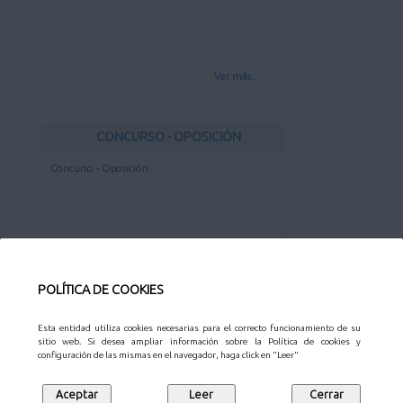
Ver más...
CONCURSO - OPOSICIÓN
Concurso - Oposición
Ver más...
POLÍTICA DE COOKIES
CONCURSO
Esta entidad utiliza cookies necesarias para el correcto funcionamiento de su
sitio web. Si desea ampliar información sobre la Política de cookies y
Concurso
configuración de las mismas en el navegador, haga click en "Leer"