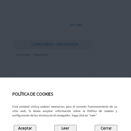
Ver más...
CONCURSO - OPOSICIÓN
Concurso - Oposición
Ver más...
POLÍTICA DE COOKIES
CONCURSO
Esta entidad utiliza cookies necesarias para el correcto funcionamiento de su
sitio web. Si desea ampliar información sobre la Política de cookies y
Concurso
configuración de las mismas en el navegador, haga click en "Leer"