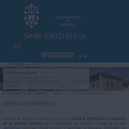
AYUNTAMIENTO
DE
CAMARGO
Sede Electrónica
INICIO
ÁREA PERSONAL
ES
07/08/2026 05:02:30
INFORMACIÓN PÚBLICA
Realiza tus gestiones
con el Ayuntamiento de Camargo
Sin limitación horaria, sin desplazamientos, de forma rápida y
CARPETA CIUDADANA
segura.
AYUNTAMIENTO DE CAMARGO
>
INICIO
>
OFERTA DE EMPLEO PÚBLICO
VALIDACIÓN DE DOCUMENTOS
OFERTA DE EMPLEO
AYUDA
El portal de Ofertas de Empleo Público es el
sistema de información y publicación
de los procesos selectivos
del Ayuntamiento de Camargo a través de la
Sede
Electrónica
municipal. Podrá conocer y participar, si estuviera interesado, en