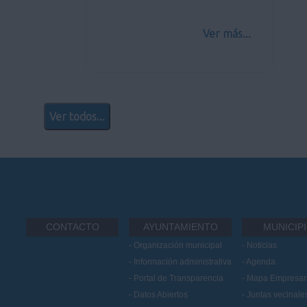
Ver más...
Ver todos...
CONTACTO
AYUNTAMIENTO
MUNICIP
Organización municipal
Noticias
Información administrativa
Agenda
Portal de Transparencia
Mapa Empresari
Datos Abiertos
Juntas vecinale