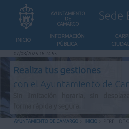
Sede 
AYUNTAMIENTO
DE
CAMARGO
INFORMACIÓN
CARP
INICIO
PÚBLICA
CIUDA
07/08/2026 16:24:56
Realiza tus gestiones
con el Ayuntamiento de C
Sin limitación horaria, sin desplaz
forma rápida y segura.
AYUNTAMIENTO DE CAMARGO
>
INICIO
>
PERFIL DE