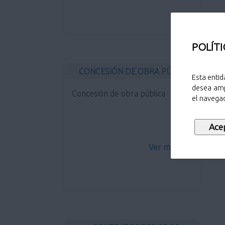
POLÍTI
CONCESIÓN DE OBRA PÚBLICA
Esta entid
desea amp
Concesión de obra pública
el navegad
Ver más...