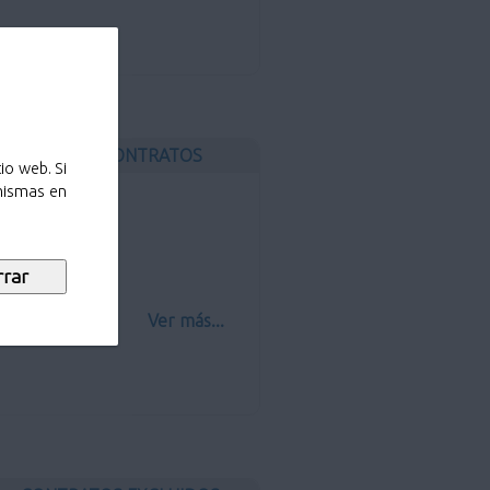
OTROS CONTRATOS
io web. Si
 mismas en
ros contratos
Ver más...