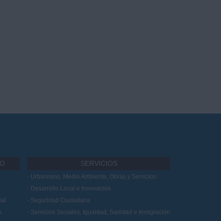
IO
SERVICIOS
Urbanismo, Medio Ambiente, Obras y Servicios
Desarrollo Local e Innovación
al
Seguridad Ciudadana
s
Servicios Sociales, Igualdad, Sanidad e Inmigración