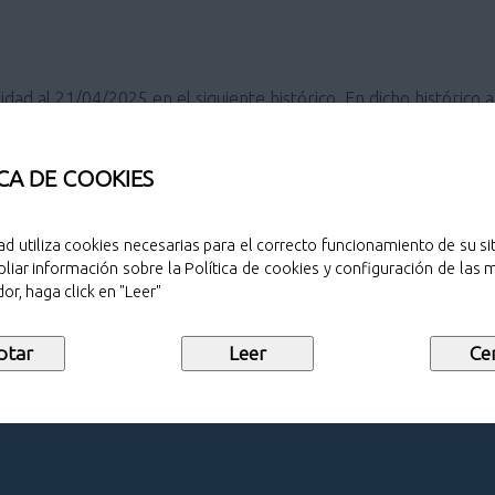
idad al 21/04/2025 en el siguiente histórico. En dicho históric
s o rechazadas a través de DEHú (canal oficial de recepción de 
CA DE COOKIES
o remite las notificaciones electrónicas a través de DEHú (Dir
ad utiliza cookies necesarias para el correcto funcionamiento de su sit
liar información sobre la Política de cookies y configuración de las
or, haga click en "Leer"