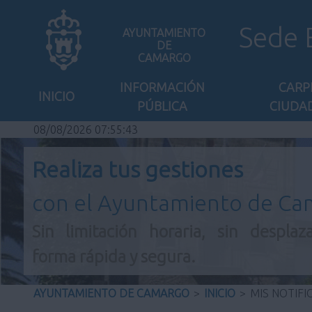
Sede 
AYUNTAMIENTO
DE
CAMARGO
INFORMACIÓN
CARP
INICIO
PÚBLICA
CIUDA
08/08/2026 07:55:43
Realiza tus gestiones
con el Ayuntamiento de C
Sin limitación horaria, sin desplaz
forma rápida y segura.
AYUNTAMIENTO DE CAMARGO
>
INICIO
>
MIS NOTIFI