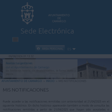
AYUNTAMIENTO
DE
CAMARGO
Sede Electrónica
INICIO
ÁREA PERSONAL
ES
09/08/2026 01:13:32
INFORMACIÓN PÚBLICA
Realiza tus gestiones
con el Ayuntamiento de Camargo
Sin limitación horaria, sin desplazamientos, de forma rápida y
CARPETA CIUDADANA
segura.
AYUNTAMIENTO DE CAMARGO
>
INICIO
>
MIS NOTIFICACIONES
VALIDACIÓN DE DOCUMENTOS
MIS NOTIFICACIONES
AYUDA
Puede acceder a las notificaciones remitidas con anterioridad al 21/04/2025 en el
siguiente histórico. En dicho histórico aparecerán también a modo de consulta las
notificaciones remitidas a partir de 21/04/2025 que hayan sido aceptadas o