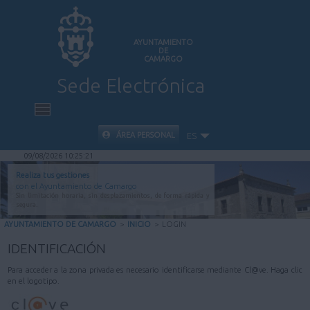
AYUNTAMIENTO
DE
CAMARGO
Sede Electrónica
INICIO
ÁREA PERSONAL
ES
09/08/2026 10:25:21
INFORMACIÓN PÚBLICA
Realiza tus gestiones
con el Ayuntamiento de Camargo
Sin limitación horaria, sin desplazamientos, de forma rápida y
CARPETA CIUDADANA
segura.
AYUNTAMIENTO DE CAMARGO
>
INICIO
>
LOGIN
VALIDACIÓN DE DOCUMENTOS
IDENTIFICACIÓN
Para acceder a la zona privada es necesario identificarse mediante Cl@ve. Haga clic
AYUDA
en el logotipo.