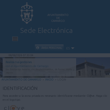
AYUNTAMIENTO
DE
CAMARGO
Sede Electrónica
INICIO
ÁREA PERSONAL
ES
08/08/2026 07:33:04
INFORMACIÓN PÚBLICA
Realiza tus gestiones
con el Ayuntamiento de Camargo
Sin limitación horaria, sin desplazamientos, de forma rápida y
CARPETA CIUDADANA
segura.
AYUNTAMIENTO DE CAMARGO
>
INICIO
>
LOGIN
VALIDACIÓN DE DOCUMENTOS
IDENTIFICACIÓN
Para acceder a la zona privada es necesario identificarse mediante Cl@ve. Haga clic
AYUDA
en el logotipo.