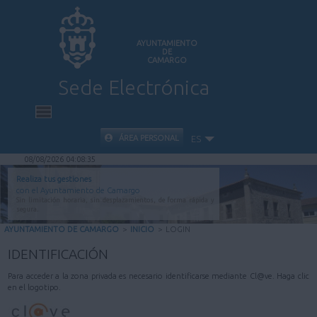
AYUNTAMIENTO
DE
CAMARGO
Sede Electrónica
INICIO
ÁREA PERSONAL
ES
08/08/2026 04:08:35
INFORMACIÓN PÚBLICA
Realiza tus gestiones
con el Ayuntamiento de Camargo
Sin limitación horaria, sin desplazamientos, de forma rápida y
CARPETA CIUDADANA
segura.
AYUNTAMIENTO DE CAMARGO
>
INICIO
>
LOGIN
VALIDACIÓN DE DOCUMENTOS
IDENTIFICACIÓN
Para acceder a la zona privada es necesario identificarse mediante Cl@ve. Haga clic
AYUDA
en el logotipo.