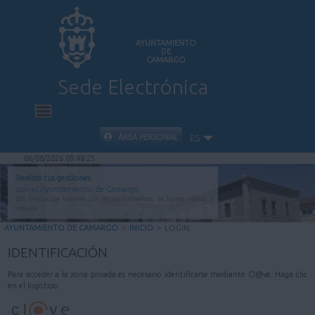
AYUNTAMIENTO
DE
CAMARGO
Sede Electrónica
INICIO
ÁREA PERSONAL
ES
06/08/2026 09:48:25
INFORMACIÓN PÚBLICA
Realiza tus gestiones
con el Ayuntamiento de Camargo
Sin limitación horaria, sin desplazamientos, de forma rápida y
CARPETA CIUDADANA
segura.
AYUNTAMIENTO DE CAMARGO
>
INICIO
>
LOGIN
VALIDACIÓN DE DOCUMENTOS
IDENTIFICACIÓN
Para acceder a la zona privada es necesario identificarse mediante Cl@ve. Haga clic
AYUDA
en el logotipo.