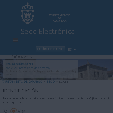
AYUNTAMIENTO
DE
CAMARGO
Sede Electrónica
INICIO
ÁREA PERSONAL
ES
07/08/2026 04:12:20
INFORMACIÓN PÚBLICA
Realiza tus gestiones
con el Ayuntamiento de Camargo
Sin limitación horaria, sin desplazamientos, de forma rápida y
CARPETA CIUDADANA
segura.
AYUNTAMIENTO DE CAMARGO
>
INICIO
>
LOGIN
VALIDACIÓN DE DOCUMENTOS
IDENTIFICACIÓN
Para acceder a la zona privada es necesario identificarse mediante Cl@ve. Haga clic
AYUDA
en el logotipo.