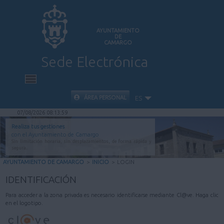
AYUNTAMIENTO
DE
CAMARGO
Sede Electrónica
INICIO
ÁREA PERSONAL
ES
07/08/2026 08:13:59
INFORMACIÓN PÚBLICA
Realiza tus gestiones
con el Ayuntamiento de Camargo
Sin limitación horaria, sin desplazamientos, de forma rápida y
CARPETA CIUDADANA
segura.
AYUNTAMIENTO DE CAMARGO
>
INICIO
>
LOGIN
VALIDACIÓN DE DOCUMENTOS
IDENTIFICACIÓN
Para acceder a la zona privada es necesario identificarse mediante Cl@ve. Haga clic
AYUDA
en el logotipo.