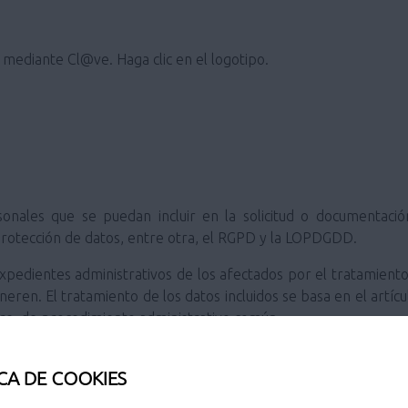
e mediante Cl@ve. Haga clic en el logotipo.
sonales que se puedan incluir en la solicitud o documentac
protección de datos, entre otra, el RGPD y la LOPDGDD.
 expedientes administrativos de los afectados por el tratamient
eneren. El tratamiento de los datos incluidos se basa en el artíc
bre, de procedimiento administrativo común.
drá en cuenta lo previsto por la legislación aplicable respecto
CA DE COOKIES
chivo de documentos.