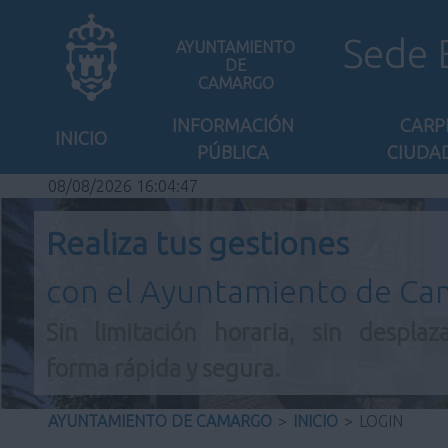
Sede 
AYUNTAMIENTO
DE
CAMARGO
INFORMACIÓN
CARP
INICIO
PÚBLICA
CIUDA
08/08/2026 16:04:47
Realiza tus gestiones
con el Ayuntamiento de C
Sin limitación horaria, sin desplaz
forma rápida y segura.
AYUNTAMIENTO DE CAMARGO
>
INICIO
>
LOGIN