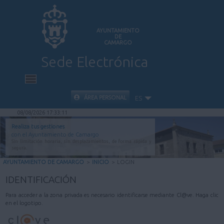
AYUNTAMIENTO
DE
CAMARGO
Sede Electrónica
INICIO
ÁREA PERSONAL
ES
08/08/2026 17:33:11
INFORMACIÓN PÚBLICA
Realiza tus gestiones
con el Ayuntamiento de Camargo
Sin limitación horaria, sin desplazamientos, de forma rápida y
CARPETA CIUDADANA
segura.
AYUNTAMIENTO DE CAMARGO
>
INICIO
>
LOGIN
VALIDACIÓN DE DOCUMENTOS
IDENTIFICACIÓN
Para acceder a la zona privada es necesario identificarse mediante Cl@ve. Haga clic
AYUDA
en el logotipo.