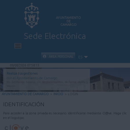
AYUNTAMIENTO
DE
CAMARGO
Sede Electrónica
INICIO
ÁREA PERSONAL
ES
09/08/2026 07:58:13
INFORMACIÓN PÚBLICA
Realiza tus gestiones
con el Ayuntamiento de Camargo
Sin limitación horaria, sin desplazamientos, de forma rápida y
CARPETA CIUDADANA
segura.
AYUNTAMIENTO DE CAMARGO
>
INICIO
>
LOGIN
VALIDACIÓN DE DOCUMENTOS
IDENTIFICACIÓN
Para acceder a la zona privada es necesario identificarse mediante Cl@ve. Haga clic
AYUDA
en el logotipo.