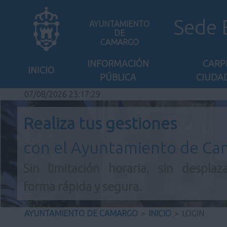
Sede 
AYUNTAMIENTO
DE
CAMARGO
INFORMACIÓN
CARP
INICIO
PÚBLICA
CIUDA
07/08/2026 23:17:29
Realiza tus gestiones
con el Ayuntamiento de C
Sin limitación horaria, sin desplaz
forma rápida y segura.
AYUNTAMIENTO DE CAMARGO
>
INICIO
>
LOGIN