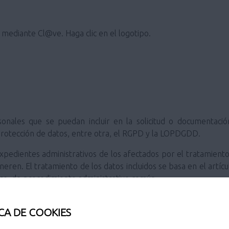
e mediante Cl@ve. Haga clic en el logotipo.
sonales que se puedan incluir en la solicitud o documentac
protección de datos, entre otra, el RGPD y la LOPDGDD.
 expedientes administrativos de los afectados por el tratamient
eneren. El tratamiento de los datos incluidos se basa en el artíc
bre, de procedimiento administrativo común.
drá en cuenta lo previsto por la legislación aplicable respecto
CA DE COOKIES
chivo de documentos.