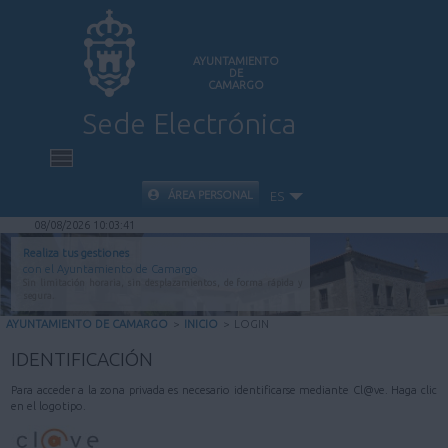
AYUNTAMIENTO
DE
CAMARGO
Sede Electrónica
INICIO
ÁREA PERSONAL
ES
08/08/2026 10:03:41
INFORMACIÓN PÚBLICA
Realiza tus gestiones
con el Ayuntamiento de Camargo
Sin limitación horaria, sin desplazamientos, de forma rápida y
CARPETA CIUDADANA
segura.
AYUNTAMIENTO DE CAMARGO
>
INICIO
>
LOGIN
VALIDACIÓN DE DOCUMENTOS
IDENTIFICACIÓN
Para acceder a la zona privada es necesario identificarse mediante Cl@ve. Haga clic
AYUDA
en el logotipo.