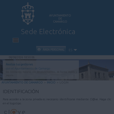
AYUNTAMIENTO
DE
CAMARGO
Sede Electrónica
INICIO
ÁREA PERSONAL
ES
08/08/2026 18:50:06
INFORMACIÓN PÚBLICA
Realiza tus gestiones
con el Ayuntamiento de Camargo
Sin limitación horaria, sin desplazamientos, de forma rápida y
CARPETA CIUDADANA
segura.
AYUNTAMIENTO DE CAMARGO
>
INICIO
>
LOGIN
VALIDACIÓN DE DOCUMENTOS
IDENTIFICACIÓN
Para acceder a la zona privada es necesario identificarse mediante Cl@ve. Haga clic
AYUDA
en el logotipo.