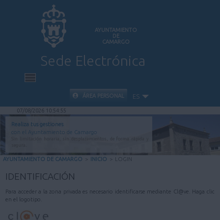
AYUNTAMIENTO
DE
CAMARGO
Sede Electrónica
INICIO
ÁREA PERSONAL
ES
07/08/2026 10:54:55
INFORMACIÓN PÚBLICA
Realiza tus gestiones
con el Ayuntamiento de Camargo
Sin limitación horaria, sin desplazamientos, de forma rápida y
CARPETA CIUDADANA
segura.
AYUNTAMIENTO DE CAMARGO
>
INICIO
>
LOGIN
VALIDACIÓN DE DOCUMENTOS
IDENTIFICACIÓN
Para acceder a la zona privada es necesario identificarse mediante Cl@ve. Haga clic
AYUDA
en el logotipo.