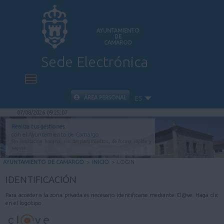
AYUNTAMIENTO
DE
CAMARGO
Sede Electrónica
INICIO
ÁREA PERSONAL
ES
07/08/2026 09:25:07
INFORMACIÓN PÚBLICA
Realiza tus gestiones
con el Ayuntamiento de Camargo
Sin limitación horaria, sin desplazamientos, de forma rápida y
CARPETA CIUDADANA
segura.
AYUNTAMIENTO DE CAMARGO
>
INICIO
>
LOGIN
VALIDACIÓN DE DOCUMENTOS
IDENTIFICACIÓN
Para acceder a la zona privada es necesario identificarse mediante Cl@ve. Haga clic
AYUDA
en el logotipo.