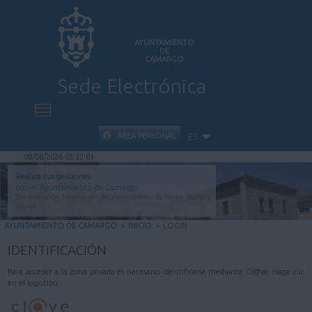
AYUNTAMIENTO
DE
CAMARGO
Sede Electrónica
INICIO
ÁREA PERSONAL
ES
08/08/2026 03:32:01
INFORMACIÓN PÚBLICA
Realiza tus gestiones
con el Ayuntamiento de Camargo
Sin limitación horaria, sin desplazamientos, de forma rápida y
CARPETA CIUDADANA
segura.
AYUNTAMIENTO DE CAMARGO
>
INICIO
>
LOGIN
VALIDACIÓN DE DOCUMENTOS
IDENTIFICACIÓN
Para acceder a la zona privada es necesario identificarse mediante Cl@ve. Haga clic
AYUDA
en el logotipo.