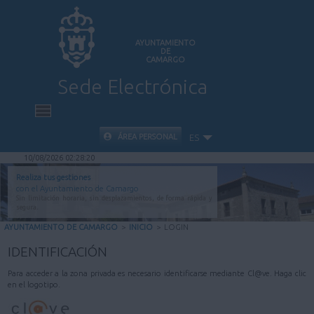
AYUNTAMIENTO
DE
CAMARGO
Sede Electrónica
INICIO
ÁREA PERSONAL
ES
10/08/2026 02:28:20
INFORMACIÓN PÚBLICA
Realiza tus gestiones
con el Ayuntamiento de Camargo
Sin limitación horaria, sin desplazamientos, de forma rápida y
CARPETA CIUDADANA
segura.
AYUNTAMIENTO DE CAMARGO
>
INICIO
>
LOGIN
VALIDACIÓN DE DOCUMENTOS
IDENTIFICACIÓN
Para acceder a la zona privada es necesario identificarse mediante Cl@ve. Haga clic
AYUDA
en el logotipo.