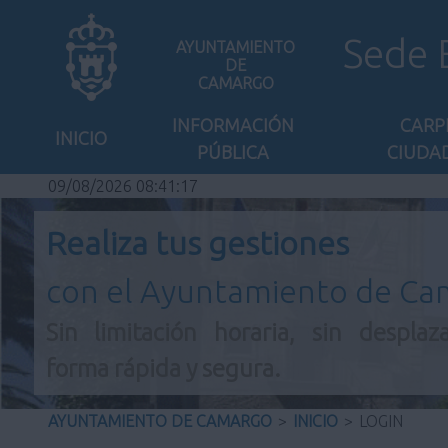
Sede 
AYUNTAMIENTO
DE
CAMARGO
INFORMACIÓN
CARP
INICIO
PÚBLICA
CIUDA
09/08/2026 08:41:17
Realiza tus gestiones
con el Ayuntamiento de C
Sin limitación horaria, sin desplaz
forma rápida y segura.
AYUNTAMIENTO DE CAMARGO
>
INICIO
>
LOGIN