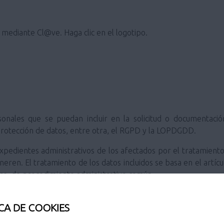
e mediante Cl@ve. Haga clic en el logotipo.
sonales que se puedan incluir en la solicitud o documentac
protección de datos, entre otra, el RGPD y la LOPDGDD.
 expedientes administrativos de los afectados por el tratamient
eneren. El tratamiento de los datos incluidos se basa en el artíc
bre, de procedimiento administrativo común.
drá en cuenta lo previsto por la legislación aplicable respecto
CA DE COOKIES
chivo de documentos.