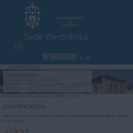
AYUNTAMIENTO
DE
CAMARGO
Sede Electrónica
INICIO
ÁREA PERSONAL
ES
07/08/2026 05:26:34
INFORMACIÓN PÚBLICA
Realiza tus gestiones
con el Ayuntamiento de Camargo
Sin limitación horaria, sin desplazamientos, de forma rápida y
CARPETA CIUDADANA
segura.
AYUNTAMIENTO DE CAMARGO
>
INICIO
>
LOGIN
VALIDACIÓN DE DOCUMENTOS
IDENTIFICACIÓN
Para acceder a la zona privada es necesario identificarse mediante Cl@ve. Haga clic
AYUDA
en el logotipo.