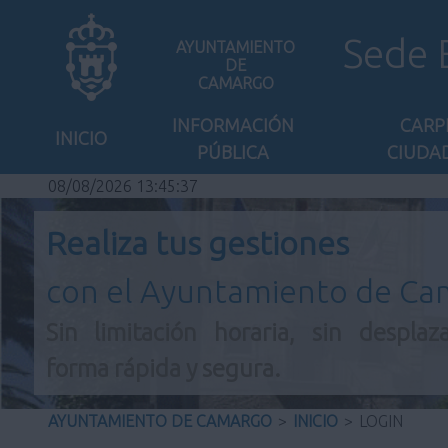
Sede 
AYUNTAMIENTO
DE
CAMARGO
INFORMACIÓN
CARP
INICIO
PÚBLICA
CIUDA
08/08/2026 13:45:37
Realiza tus gestiones
con el Ayuntamiento de C
Sin limitación horaria, sin desplaz
forma rápida y segura.
AYUNTAMIENTO DE CAMARGO
>
INICIO
>
LOGIN