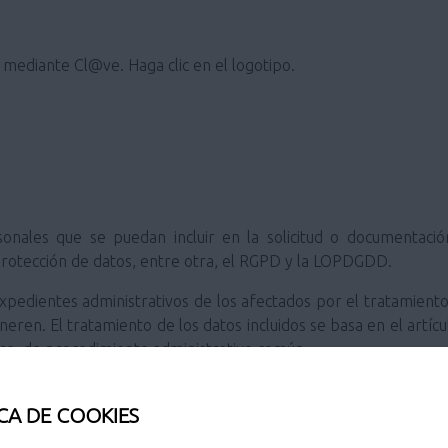
e mediante Cl@ve. Haga clic en el logotipo.
sonales que se puedan incluir en la solicitud o documentac
protección de datos, entre otra, el RGPD y la LOPDGDD.
 expedientes administrativos de los afectados por el tratamient
eneren. El tratamiento de los datos incluidos se basa en el artíc
bre, de procedimiento administrativo común.
drá en cuenta lo previsto por la legislación aplicable respecto
CA DE COOKIES
chivo de documentos.