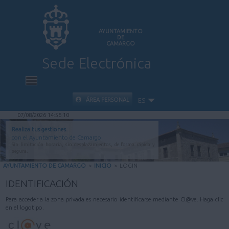
AYUNTAMIENTO
DE
CAMARGO
Sede Electrónica
INICIO
ÁREA PERSONAL
ES
07/08/2026 14:56:10
INFORMACIÓN PÚBLICA
Realiza tus gestiones
con el Ayuntamiento de Camargo
Sin limitación horaria, sin desplazamientos, de forma rápida y
CARPETA CIUDADANA
segura.
AYUNTAMIENTO DE CAMARGO
>
INICIO
>
LOGIN
VALIDACIÓN DE DOCUMENTOS
IDENTIFICACIÓN
Para acceder a la zona privada es necesario identificarse mediante Cl@ve. Haga clic
AYUDA
en el logotipo.