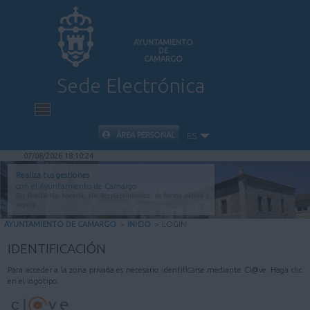
AYUNTAMIENTO
DE
CAMARGO
Sede Electrónica
INICIO
ÁREA PERSONAL
ES
07/08/2026 18:10:24
INFORMACIÓN PÚBLICA
Realiza tus gestiones
con el Ayuntamiento de Camargo
Sin limitación horaria, sin desplazamientos, de forma rápida y
CARPETA CIUDADANA
segura.
AYUNTAMIENTO DE CAMARGO
>
INICIO
>
LOGIN
VALIDACIÓN DE DOCUMENTOS
IDENTIFICACIÓN
Para acceder a la zona privada es necesario identificarse mediante Cl@ve. Haga clic
AYUDA
en el logotipo.