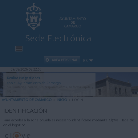
AYUNTAMIENTO
DE
CAMARGO
Sede Electrónica
INICIO
ÁREA PERSONAL
ES
09/08/2026 08:22:53
INFORMACIÓN PÚBLICA
Realiza tus gestiones
con el Ayuntamiento de Camargo
Sin limitación horaria, sin desplazamientos, de forma rápida y
CARPETA CIUDADANA
segura.
AYUNTAMIENTO DE CAMARGO
>
INICIO
>
LOGIN
VALIDACIÓN DE DOCUMENTOS
IDENTIFICACIÓN
Para acceder a la zona privada es necesario identificarse mediante Cl@ve. Haga clic
AYUDA
en el logotipo.