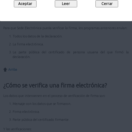
cuando la persona firmante selecciona el certificado y autoriza la firma.
Para activar los programas de generación de firmas se descarga un applet y varias
librerías del Servidor de Sede Electrónica que seleccionan los datos a firmar y los
invocan.
Para que Sede Electrónica pueda verificar la firma, los programas anteriores envían:
Todos los datos de la declaración.
La firma electrónica.
La parte pública del certificado de persona usuaria del que firmó la
declaración.
Arriba
¿Cómo se verifica una firma electrónica?
Los datos que intervienen en el proceso de verificación de firma son:
Mensaje con los datos que se firmaron.
Firma electrónica.
Parte pública del certificado firmante.
Y las verificaciones: