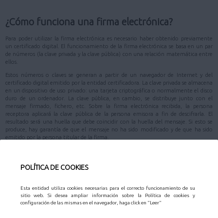
¿Cómo funciona una firma electrónica?
Para poder utilizar la firma electrónica es necesario haber obtenido previamente
un certificado digital. El funcionamiento de la firma electrónica se basa en un par
de números (la clave privada y la clave pública) con una relación matemática entre
ellos.
Estos números o claves se generan a partir de un navegador de Internet y del
certificado digital emitido por la entidad certificadora. La clave privada se almacena
en un dispositivo de uso privado: una tarjeta criptográfica o normalmente el disco
duro de un ordenador. La clave pública, en cambio, se distribuye junto con el
mensaje firmado, fichero, etc. Sobre la firma electrónica recibida, la persona
receptora aplicará la clave pública de la persona emisora a fin de descifrarla. El
resultado será una huella que debe coincidir con la huella del mensaje. Si esto se
produce, hay garantía de que el mensaje no ha sido modificado y de que ha sido
emitido por la persona titular de la firma.
Arriba
POLÍTICA DE COOKIES
¿Cómo se genera una firma electrónica?
Esta entidad utiliza cookies necesarias para el correcto funcionamiento de su
sitio web. Si desea ampliar información sobre la Política de cookies y
En los servicios que presta Sede Electrónica con firma electrónica, ésta se genera
configuración de las mismas en el navegador, haga click en "Leer"
por programas que tiene el navegador de la persona cliente. Estos programas son
los únicos que acceden a la clave privada del certificado y el acceso tiene lugar sólo