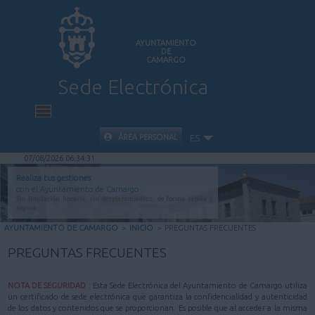
AYUNTAMIENTO
DE
CAMARGO
Sede Electrónica
INICIO
ÁREA PERSONAL
ES
07/08/2026 06:34:32
INFORMACIÓN PÚBLICA
Realiza tus gestiones
con el Ayuntamiento de Camargo
Sin limitación horaria, sin desplazamientos, de forma rápida y
CARPETA CIUDADANA
segura.
AYUNTAMIENTO DE CAMARGO
>
INICIO
>
PREGUNTAS FRECUENTES
VALIDACIÓN DE DOCUMENTOS
PREGUNTAS FRECUENTES
AYUDA
NOTA DE SEGURIDAD :
Esta Sede Electrónica del Ayuntamiento de Camargo utiliza
un certificado de sede electrónica que garantiza la confidencialidad y autenticidad
de los datos y contenidos que se proporcionan. Es posible que al acceder a la misma