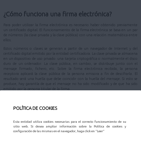
¿Cómo funciona una firma electrónica?
Para poder utilizar la firma electrónica es necesario haber obtenido previamente
un certificado digital. El funcionamiento de la firma electrónica se basa en un par
de números (la clave privada y la clave pública) con una relación matemática entre
ellos.
Estos números o claves se generan a partir de un navegador de Internet y del
certificado digital emitido por la entidad certificadora. La clave privada se almacena
en un dispositivo de uso privado: una tarjeta criptográfica o normalmente el disco
duro de un ordenador. La clave pública, en cambio, se distribuye junto con el
mensaje firmado, fichero, etc. Sobre la firma electrónica recibida, la persona
receptora aplicará la clave pública de la persona emisora a fin de descifrarla. El
resultado será una huella que debe coincidir con la huella del mensaje. Si esto se
produce, hay garantía de que el mensaje no ha sido modificado y de que ha sido
emitido por la persona titular de la firma.
Arriba
POLÍTICA DE COOKIES
¿Cómo se genera una firma electrónica?
Esta entidad utiliza cookies necesarias para el correcto funcionamiento de su
sitio web. Si desea ampliar información sobre la Política de cookies y
En los servicios que presta Sede Electrónica con firma electrónica, ésta se genera
configuración de las mismas en el navegador, haga click en "Leer"
por programas que tiene el navegador de la persona cliente. Estos programas son
los únicos que acceden a la clave privada del certificado y el acceso tiene lugar sólo