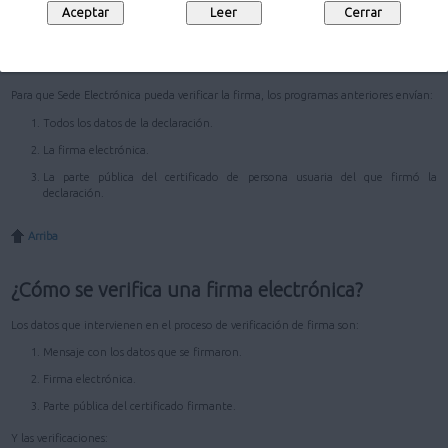
cuando la persona firmante selecciona el certificado y autoriza la firma.
Para activar los programas de generación de firmas se descarga un applet y varias
librerías del Servidor de Sede Electrónica que seleccionan los datos a firmar y los
invocan.
Para que Sede Electrónica pueda verificar la firma, los programas anteriores envían:
Todos los datos de la declaración.
La firma electrónica.
La parte pública del certificado de persona usuaria del que firmó la
declaración.
Arriba
¿Cómo se verifica una firma electrónica?
Los datos que intervienen en el proceso de verificación de firma son:
Mensaje con los datos que se firmaron.
Firma electrónica.
Parte pública del certificado firmante.
Y las verificaciones: