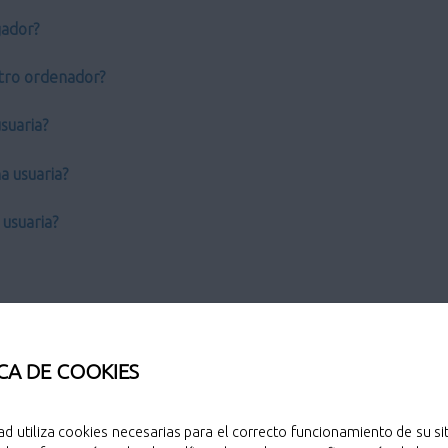
gador?
 otro ordenador?
suaria?
a usuaria?
usuaria?
a electrónica avanzada?
CA DE COOKIES
ad utiliza cookies necesarias para el correcto funcionamiento de su sit