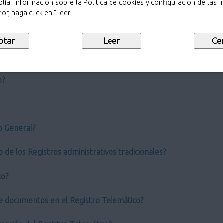
liar información sobre la Política de cookies y configuración de las
or, haga click en "Leer"
o?
ro General?
 de los Registros administrativos tradicionales?
co?
e documentos en el Registro Telemático?