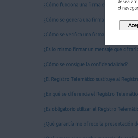
desea amp
¿Cómo funciona una firma electrónica?
el navegad
¿Cómo se genera una firma electrónica?
¿Cómo se verifica una firma electrónica?
¿Es lo mismo firmar un mensaje que cifrarl
¿Cómo se consigue la confidencialidad?
¿El Registro Telemático sustituye al Regist
¿En qué se diferencia el Registro Telemático
¿Es obligatorio utilizar el Registro Telemáti
¿Qué garantía me ofrece la presentación d