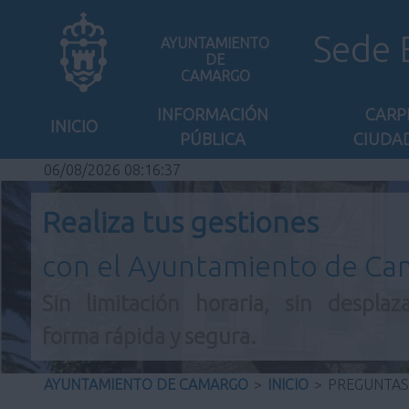
Sede 
AYUNTAMIENTO
DE
CAMARGO
INFORMACIÓN
CARP
INICIO
PÚBLICA
CIUDA
06/08/2026 08:16:38
Realiza tus gestiones
con el Ayuntamiento de C
Sin limitación horaria, sin desplaz
forma rápida y segura.
AYUNTAMIENTO DE CAMARGO
>
INICIO
>
PREGUNTAS