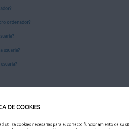
gador?
 otro ordenador?
suaria?
a usuaria?
usuaria?
a electrónica avanzada?
CA DE COOKIES
ad utiliza cookies necesarias para el correcto funcionamiento de su sit