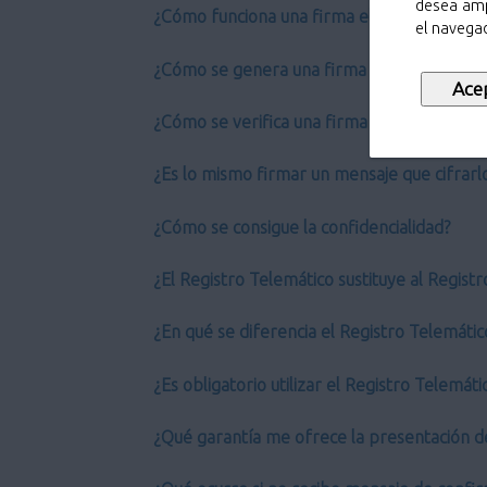
desea amp
¿Cómo funciona una firma electrónica?
el navegad
¿Cómo se genera una firma electrónica?
¿Cómo se verifica una firma electrónica?
¿Es lo mismo firmar un mensaje que cifrarl
¿Cómo se consigue la confidencialidad?
¿El Registro Telemático sustituye al Regist
¿En qué se diferencia el Registro Telemático
¿Es obligatorio utilizar el Registro Telemáti
¿Qué garantía me ofrece la presentación d