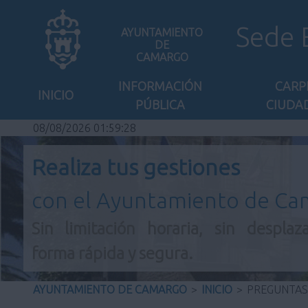
Sede 
AYUNTAMIENTO
DE
CAMARGO
INFORMACIÓN
CARP
INICIO
PÚBLICA
CIUDA
08/08/2026 01:59:29
Realiza tus gestiones
con el Ayuntamiento de C
Sin limitación horaria, sin desplaz
forma rápida y segura.
AYUNTAMIENTO DE CAMARGO
>
INICIO
>
PREGUNTAS