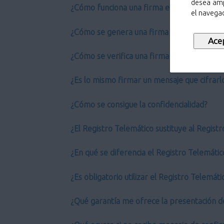
desea amp
¿Cómo funciona una firma electrónica?
el navegad
¿Cómo se genera una firma electrónica?
¿Cómo se verifica una firma electrónica?
¿Es lo mismo firmar un mensaje que cifrarl
¿Cómo se consigue la confidencialidad?
¿El Registro Telemático sustituye al Regist
¿En qué se diferencia el Registro Telemático
¿Es obligatorio utilizar el Registro Telemáti
¿Qué garantía me ofrece la presentación d