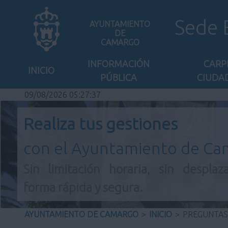
Sede 
AYUNTAMIENTO
DE
CAMARGO
INFORMACIÓN
CARP
INICIO
PÚBLICA
CIUDA
09/08/2026 05:27:38
Realiza tus gestiones
con el Ayuntamiento de C
Sin limitación horaria, sin desplaz
forma rápida y segura.
AYUNTAMIENTO DE CAMARGO
>
INICIO
>
PREGUNTAS