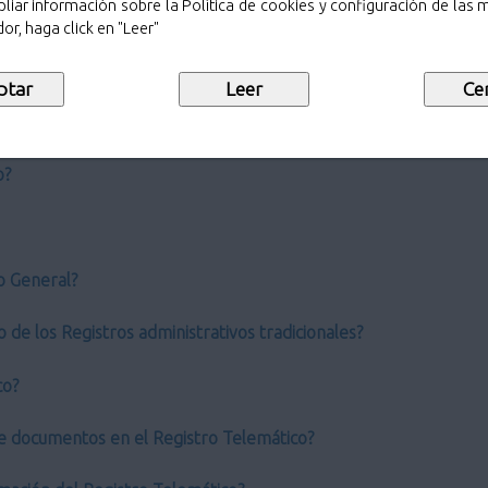
liar información sobre la Política de cookies y configuración de las
or, haga click en "Leer"
o?
ro General?
 de los Registros administrativos tradicionales?
co?
e documentos en el Registro Telemático?