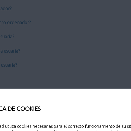
gador?
 otro ordenador?
suaria?
a usuaria?
usuaria?
a electrónica avanzada?
CA DE COOKIES
ad utiliza cookies necesarias para el correcto funcionamiento de su sit